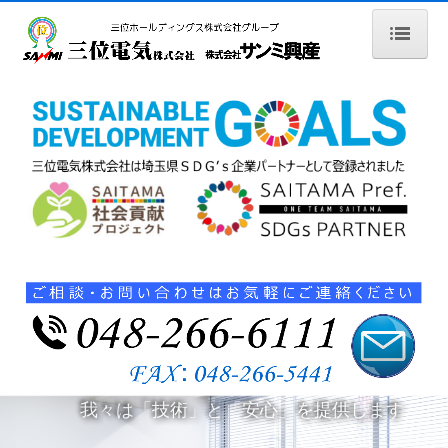
トップページ
会社案内
当社の強み
SDGsへの取り組み
施工事例
採用情報
仕事内容
社員紹介
我々は「技術」と「安心」を提供します
環境・福利厚生